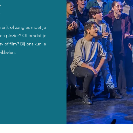
E
ren), of zangles moet je
 en plezier? Of omdat je
v of film? Bij ons kun je
wikkelen.